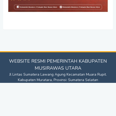
WEBSITE RESMI PEMERINTAH KABUPATEN
MUSIRAWAS UTARA
Jl Lintas Sumatera Lawang Agung Kecamatan Muara Rupit.
Kabupaten Muratara, Provinsi: Sumatera Selatan
No. Telp: +628111111001 | E-mail:
diskominfo@muratarakab.go.id
Redaksi |
Syarat & Kondisi |
Peta Situs |
© 2026 - Website Resmi
Pemerintah Kabupaten Musirawas Utara