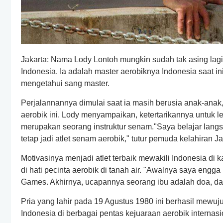
Jakarta: Nama Lody Lontoh mungkin sudah tak asing lagi
Indonesia. Ia adalah master aerobiknya Indonesia saat in
mengetahui sang master.
Perjalannannya dimulai saat ia masih berusia anak-anak,
aerobik ini. Lody menyampaikan, ketertarikannya untuk l
merupakan seorang instruktur senam."Saya belajar lang
tetap jadi atlet senam aerobik," tutur pemuda kelahiran Jak
Motivasinya menjadi atlet terbaik mewakili Indonesia di 
di hati pecinta aerobik di tanah air. "Awalnya saya engg
Games. Akhirnya, ucapannya seorang ibu adalah doa, dan 
Pria yang lahir pada 19 Agustus 1980 ini berhasil me
Indonesia di berbagai pentas kejuaraan aerobik internasio