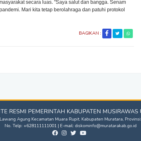
 masyarakat secara luas. “Saya salut dan bangga. Senam
pandemi. Mari kita tetap berolahraga dan patuhi protokol
BAGIKAN :
TE RESMI PEMERINTAH KABUPATEN MUSIRAWAS
a Lawang Agung Kecamatan Muara Rupit. Kabupaten Muratara, Provinsi
No. Telp: +628111111001 | E-mail:
diskominfo@muratarakab.go.id