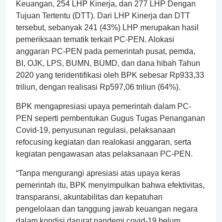
Keuangan, 254 LHP Kinerja, dan 277 LHP Dengan
Tujuan Tertentu (DTT). Dari LHP Kinerja dan DTT
tersebut, sebanyak 241 (43%) LHP merupakan hasil
pemeriksaan tematik terkait PC-PEN. Alokasi
anggaran PC-PEN pada pemerintah pusat, pemda,
BI, OJK, LPS, BUMN, BUMD, dan dana hibah Tahun
2020 yang teridentifikasi oleh BPK sebesar Rp933,33
triliun, dengan realisasi Rp597,06 triliun (64%).
BPK mengapresiasi upaya pemerintah dalam PC-
PEN seperti pembentukan Gugus Tugas Penanganan
Covid-19, penyusunan regulasi, pelaksanaan
refocusing kegiatan dan realokasi anggaran, serta
kegiatan pengawasan atas pelaksanaan PC-PEN.
“Tanpa mengurangi apresiasi atas upaya keras
pemerintah itu, BPK menyimpulkan bahwa efektivitas,
transparansi, akuntabilitas dan kepatuhan
pengelolaan dan tanggung jawab keuangan negara
dalam kondisi darurat pandemi covid-19 belum