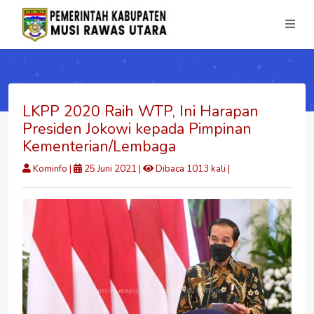
LKPP 2020 Raih WTP, Ini Harapan
Presiden Jokowi kepada Pimpinan
Kementerian/Lembaga
Kominfo
|
25 Juni 2021 |
Dibaca 1013 kali |